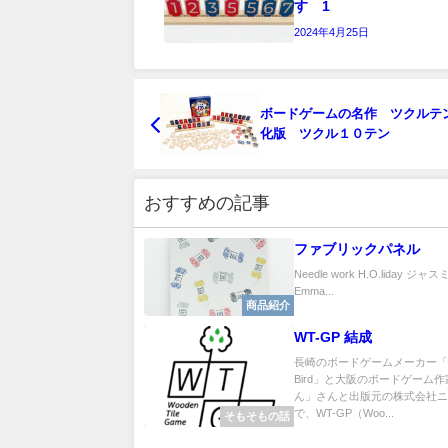
す 1
2024年4月25日
ボードゲームの名作 ツクルテ
化版 ツクル１０テン
おすすめの記事
ファブリックパネル
Needle work H.O.liday ジャスミン
Emma...
商品紹介
WT-GP 結成
長崎のボードゲームメーカー「S
Bird」と大阪のボードゲーム
ん」さんと出版元の株式会社
で、WT-GP（Woo...
そもそもの話