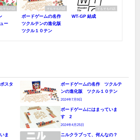
もそもの話
そもそもの話
そもそもの話
テン
ボードゲームの名作
WT-GP 結成
ビュー
ツクルテンの進化版
ツクル１０テン
用ポスタ
ボードゲームの名作 ツクルテ
ンの進化版 ツクル１０テン
2024年7月9日
ボードゲームにはまっていま
す 2
2024年4月25日
ていま
ニルクラブって、何んなの？