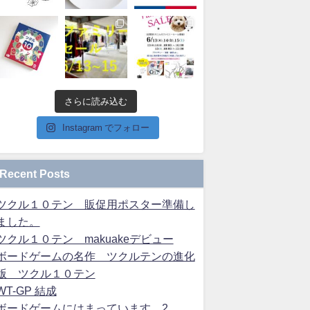
さらに読み込む
Instagram でフォロー
Recent Posts
ツクル１０テン 販促用ポスター準備し
ました。
ツクル１０テン makuakeデビュー
ボードゲームの名作 ツクルテンの進化
版 ツクル１０テン
WT-GP 結成
ボードゲームにはまっています 2