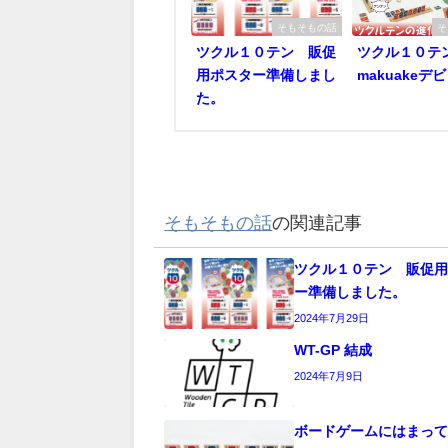
そもそもの話
そ
ツクル１０テン 販促
ツクル１０
用ポスター準備しまし
makuakeデ
た。
そもそもの話
の関連記事
ツクル１０テン 販促
ー準備しました。
2024年7月29日
WT-GP 結成
2024年7月9日
ボードゲームにはまっ