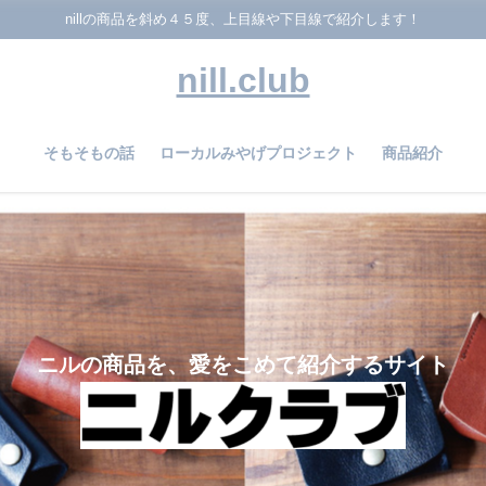
nillの商品を斜め４５度、上目線や下目線で紹介します！
nill.club
そもそもの話
ローカルみやげプロジェクト
商品紹介
ニルの商品を、愛をこめて紹介するサイト