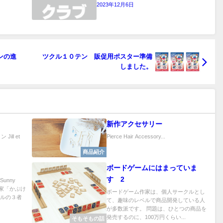
2023年12月6日
ンの進
ツクル１０テン 販促用ポスター準備
しました。
新作アクセサリー
 Jill et
Pierce Hair Accessory...
商品紹介
ボードゲームにはまっていま
す 2
unny
作家「かぶけ
ボードゲーム作家は、個人サークルとし
ニルの３者
て、趣味のレベルで商品開発している人
が多数派です。 問題は、ひとつの商品を
発売するのに、100万円くらい...
そもそもの話