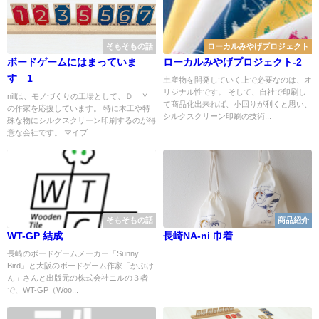
そもそもの話
ローカルみやげプロジェクト
ボードゲームにはまっていま
ローカルみやげプロジェクト-2
す 1
土産物を開発していく上で必要なのは、オ
リジナル性です。 そして、自社で印刷し
nillは、モノづくりの工場として、ＤＩＹ
て商品化出来れば、小回りが利くと思い、
の作家を応援しています。 特に木工や特
シルクスクリーン印刷の技術...
殊な物にシルクスクリーン印刷するのが得
意な会社です。 マイブ...
そもそもの話
商品紹介
WT-GP 結成
長崎NA-ni 巾着
長崎のボードゲームメーカー「Sunny
...
Bird」と大阪のボードゲーム作家「かぶけ
ん」さんと出版元の株式会社ニルの３者
で、WT-GP（Woo...