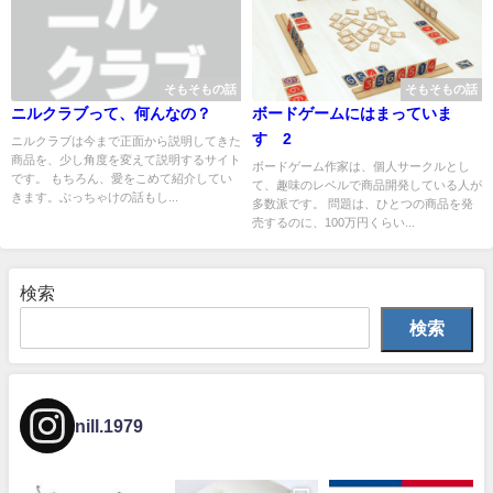
そもそもの話
そもそもの話
ニルクラブって、何んなの？
ボードゲームにはまっていま
す 2
ニルクラブは今まで正面から説明してきた
商品を、少し角度を変えて説明するサイト
ボードゲーム作家は、個人サークルとし
です。 もちろん、愛をこめて紹介してい
て、趣味のレベルで商品開発している人が
きます。ぶっちゃけの話もし...
多数派です。 問題は、ひとつの商品を発
売するのに、100万円くらい...
検索
検索
nill.1979